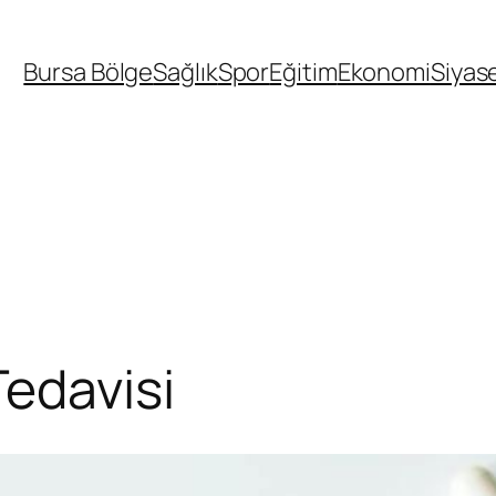
Bursa Bölge
Sağlık
Spor
Eğitim
Ekonomi
Siyas
edavisi