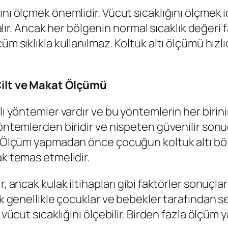
nı ölçmek önemlidir. Vücut sıcaklığını ölçmek i
alır. Ancak her bölgenin normal sıcaklık değeri fa
m sıklıkla kullanılmaz. Koltuk altı ölçümü hızlıd
 Cilt ve Makat Ölçümü
ı yöntemler vardır ve bu yöntemlerin her birinin
yöntemlerden biridir ve nispeten güvenilir sonu
ir. Ölçüm yapmadan önce çocuğun koltuk altı b
ak temas etmelidir.
, ancak kulak iltihapları gibi faktörler sonuçla
ak genellikle çocuklar ve bebekler tarafından s
 vücut sıcaklığını ölçebilir. Birden fazla ölçüm