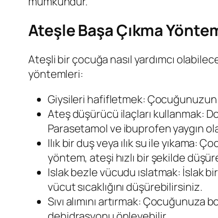
mümkündür.
Ateşle Başa Çıkma Yöntem
Ateşli bir çocuğa nasıl yardımcı olabilec
yöntemleri:
Giysileri hafifletmek: Çocuğunuzun faz
Ateş düşürücü ilaçları kullanmak: Do
Parasetamol ve ibuprofen yaygın olara
Ilık bir duş veya ılık su ile yıkama: Ç
yöntem, ateşi hızlı bir şekilde düşüre
Islak bezle vücudu ıslatmak: İslak 
vücut sıcaklığını düşürebilirsiniz.
Sıvı alımını artırmak: Çocuğunuza bol
dehidrasyonu önleyebilir.