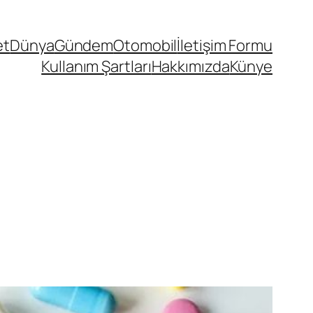
et
Dünya
Gündem
Otomobil
İletişim Formu
Kullanım Şartları
Hakkımızda
Künye