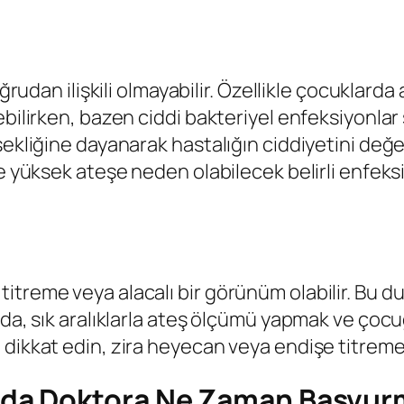
ğrudan ilişkili olmayabilir. Özellikle çocuklarda 
ebilirken, bazen ciddi bakteriyel enfeksiyonla
ekliğine dayanarak hastalığın ciddiyetini değer
ve yüksek ateşe neden olabilecek belirli enfek
treme veya alacalı bir görünüm olabilir. Bu dur
nda, sık aralıklarla ateş ölçümü yapmak ve çocu
ikkat edin, zira heyecan veya endişe titremeyi 
da Doktora Ne Zaman Başvur