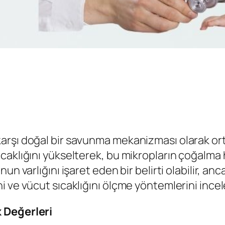
şı doğal bir savunma mekanizması olarak ortaya
aklığını yükselterek, bu mikropların çoğalma h
n varlığını işaret eden bir belirti olabilir, an
i ve vücut sıcaklığını ölçme yöntemlerini ince
 Değerleri