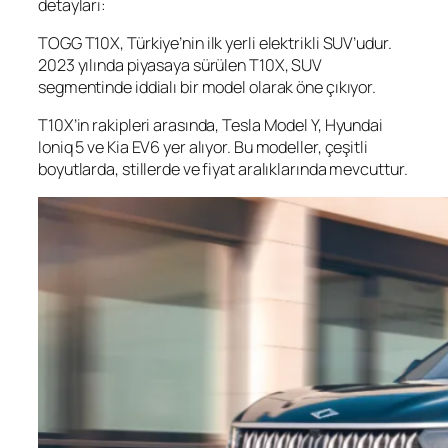
detayları:
TOGG T10X, Türkiye’nin ilk yerli elektrikli SUV’udur.
2023 yılında piyasaya sürülen T10X, SUV
segmentinde iddialı bir model olarak öne çıkıyor.
T10X’in rakipleri arasında, Tesla Model Y, Hyundai
Ioniq 5 ve Kia EV6 yer alıyor. Bu modeller, çeşitli
boyutlarda, stillerde ve fiyat aralıklarında mevcuttur.