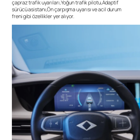
çapraz trafik uyarıları,Yoğun trafik pilotu,Adaptif
sürücü asistanı,Ön çarpışma uyarısı ve acil durum
freni gibi özellikler yer alıyor.