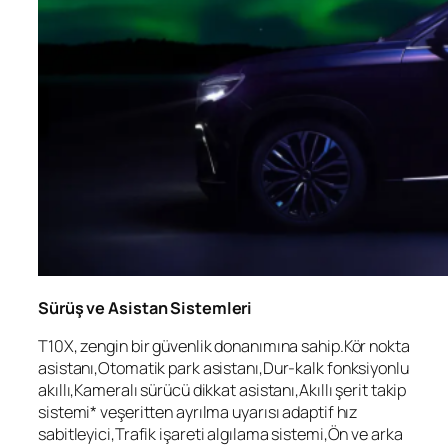
Sürüş ve Asistan Sistemleri
T10X, zengin bir güvenlik donanımına sahip.Kör nokta
asistanı,Otomatik park asistanı,Dur-kalk fonksiyonlu
akıllı,Kameralı sürücü dikkat asistanı,Akıllı şerit takip
sistemi* veşeritten ayrılma uyarısı adaptif hız
sabitleyici,Trafik işareti algılama sistemi,Ön ve arka