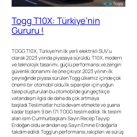
Togg T10X: Türkiye’nin
Gururu !
TOGG T10X, Türkiye’nin ilk yerli elektrikli SUV’u
olarak 2023 yılında piyasaya sürüldü. T10X, modern
ve teknolojik tasarımı, güçlü performansı ve zengin
güvenlik donanımı ile öne çıkıyor.2023 yılının ilk
çeyreğinde piyasa sürülen Togg ülkemiz içinde çok
önemli bir otomobil oldu.İlk siparişler için yoğun
talep oluşturulan bu otomobilde gün geçtikçe
vatandaşın ilgisi de daha da çok artmaya
başladı.Teslimatlar hızla devam etmekte ve şuana
kadar toplam 9 bin 171 TOGG teslim edildi. İlk teslim
alan isim Cumhurbaşkanı Sayın Recep Tayyip
Erdoğan oldu ardından eşi Sayın Emine Erdoğan’a
takdim edildi.Togg’un performansı,rakipleri ve sürüş