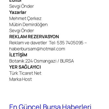
Editör
Sevgi Önder
Yazarlar
Mehmet Çerkez
Mübin Demirdöğen
Sevgi Önder
REKLAM REZERVASYON
Reklam ve davetler Tel: 535 7405095 –
haberbursam@hotmail.com
İLETİŞİM
Botanik 224 Osmangazi / BURSA
YER SAĞLAYICI
Türk Ticaret Net
Marka Host
En Güncel Bursa Haberleri