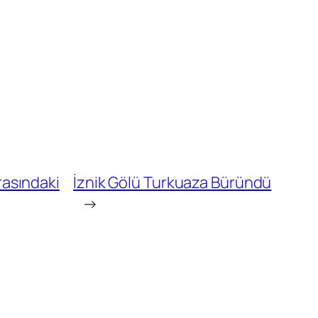
rasındaki
İznik Gölü Turkuaza Büründü
→