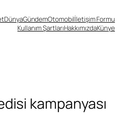
et
Dünya
Gündem
Otomobil
İletişim Formu
Kullanım Şartları
Hakkımızda
Künye
kredisi kampanyası