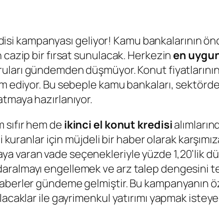
 kredisi kampanyası geliyor! Kamu bankalarının 
 cazip bir fırsat sunulacak. Herkezin
en uygun
ruları gündemden düşmüyor. Konut fiyatlarının
am ediyor. Bu sebeple kamu bankaları, sektörde
atmaya hazırlanıyor.
m sıfır hem de
ikinci el konut kredisi
alımlarınd
li kuranlar için müjdeli bir haber olarak karşımı
 varan vade seçenekleriyle yüzde 1,20’lik düş
aralmayı engellemek ve arz talep dengesini te
berler gündeme gelmiştir. Bu kampanyanın özell
acaklar ile gayrimenkul yatırımı yapmak isteyen 