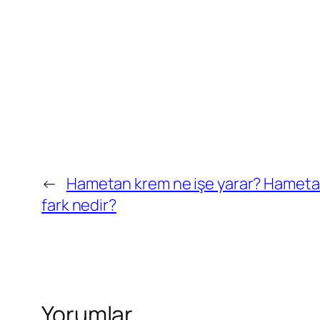
←
Hametan krem ne işe yarar? Hametan k
fark nedir?
Yorumlar