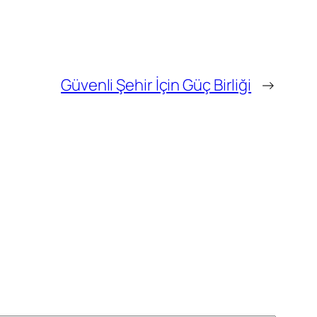
Güvenli Şehir İçin Güç Birliği
→