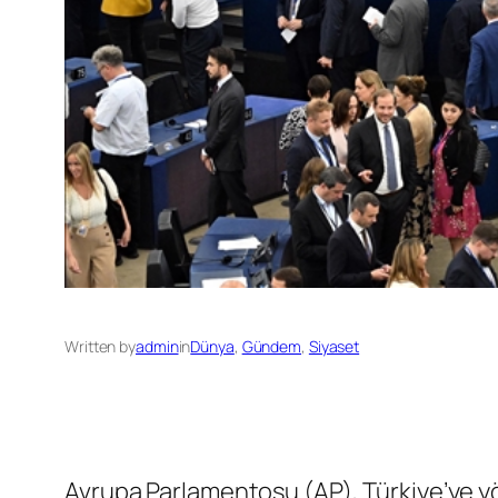
Written by
admin
in
Dünya
, 
Gündem
, 
Siyaset
Avrupa Parlamentosu (AP), Türkiye’ye yö