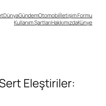
et
Dünya
Gündem
Otomobil
İletişim Formu
Kullanım Şartları
Hakkımızda
Künye
rt Eleştiriler: