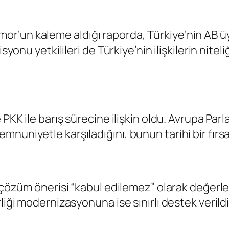
un kaleme aldığı raporda, Türkiye’nin AB üyeli
isyonu yetkilileri de Türkiye’nin ilişkilerin nit
 PKK ile barış sürecine ilişkin oldu. Avrupa Pa
uniyetle karşıladığını, bunun tarihi bir fırsat 
i çözüm önerisi “kabul edilemez” olarak değerle
liği modernizasyonuna ise sınırlı destek verildi