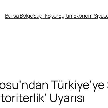
Bursa Bölge
Sağlık
Spor
Eğitim
Ekonomi
Siyas
su’ndan Türkiye’ye Se
oriterlik’ Uyarısı