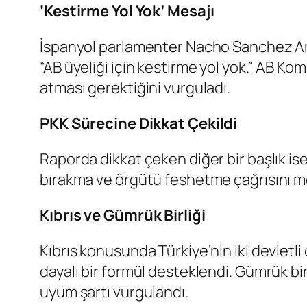
‘Kestirme Yol Yok’ Mesajı
İspanyol parlamenter Nacho Sanchez Amor’
“AB üyeliği için kestirme yol yok.” AB Kom
atması gerektiğini vurguladı.
PKK Sürecine Dikkat Çekildi
Raporda dikkat çeken diğer bir başlık ise
bırakma ve örgütü feshetme çağrısını memn
Kıbrıs ve Gümrük Birliği
Kıbrıs konusunda Türkiye’nin iki devletl
dayalı bir formül desteklendi. Gümrük bir
uyum şartı vurgulandı.