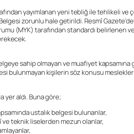
fından yayımlanan yeni tebliğ ile tehlikeli ve ç
k Belgesi zorunlu hale getirildi. Resmî Gazete’
rumu (MYK) tarafından standardı belirlenen ve
gerekecek.
belgeye sahip olmayan ve muafiyet kapsamına gir
gesi bulunmayan kişilerin söz konusu meslekle
 yer aldı. Buna göre;
apsamında ustalık belgesi bulunanlar,
kî ve teknik liselerden mezun olanlar,
mamlayanlar,