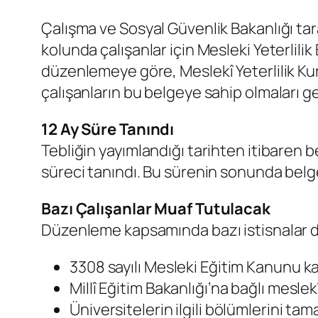
Çalışma ve Sosyal Güvenlik Bakanlığı tara
kolunda çalışanlar için Mesleki Yeterlili
düzenlemeye göre, Meslekî Yeterlilik Ku
çalışanların bu belgeye sahip olmaları 
12 Ay Süre Tanındı
Tebliğin yayımlandığı tarihten itibaren 
süreci tanındı. Bu sürenin sonunda bel
Bazı Çalışanlar Muaf Tutulacak
Düzenleme kapsamında bazı istisnalar da
3308 sayılı Mesleki Eğitim Kanunu k
Millî Eğitim Bakanlığı’na bağlı mesle
Üniversitelerin ilgili bölümlerini ta