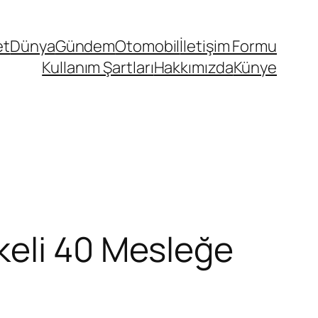
et
Dünya
Gündem
Otomobil
İletişim Formu
Kullanım Şartları
Hakkımızda
Künye
keli 40 Mesleğe