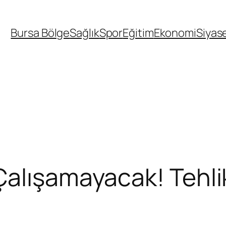
Bursa Bölge
Sağlık
Spor
Eğitim
Ekonomi
Siyas
alışamayacak! Tehli