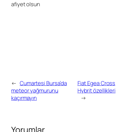
afiyet olsun
←
Cumartesi Bursa’da
Fiat Egea Cross
meteor yağmurunu
Hybrit özellikleri
kaçırmayın
→
Yorumlar