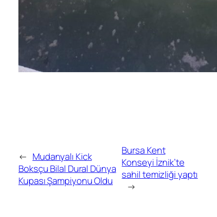
Bursa Kent
←
Mudanyalı Kick
Konseyi İznik’te
Boksçu Bilal Dural Dünya
sahil temizliği yaptı
Kupası Şampiyonu Oldu
→