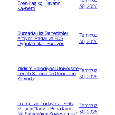
Eren Kaşıkçı Hayatını
30, 2026
Kaybetti
Bursa’da Hız Denetimleri
Temmuz
Artıyor: Radar ve EDS
30, 2026
Uygulamaları Sürüyor
Yıldırım Belediyesi Üniversite
Temmuz
Tercih Sürecinde Gençlerin
30, 2026
Yanında
Trump’tan Türkiye ve F-35
Temmuz
Mesajı: “Kimse Bana Kime
30, 2026
Ne Satacağımı Söyleyemez”