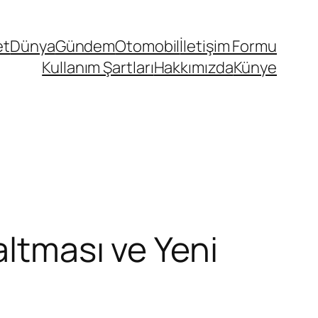
et
Dünya
Gündem
Otomobil
İletişim Formu
Kullanım Şartları
Hakkımızda
Künye
altması ve Yeni