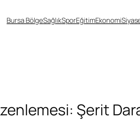
Bursa Bölge
Sağlık
Spor
Eğitim
Ekonomi
Siyas
zenlemesi: Şerit Dar