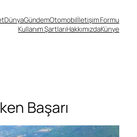
et
Dünya
Gündem
Otomobil
İletişim Formu
Kullanım Şartları
Hakkımızda
Künye
ken Başarı