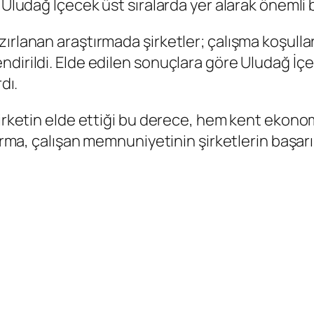
 Uludağ İçecek üst sıralarda yer alarak önemli b
rlanan araştırmada şirketler; çalışma koşulları,
ndirildi. Elde edilen sonuçlara göre Uludağ İç
dı.
şirketin elde ettiği bu derece, hem kent ekono
tırma, çalışan memnuniyetinin şirketlerin başarı