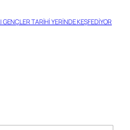
LI GENÇLER TARİHİ YERİNDE KEŞFEDİYOR