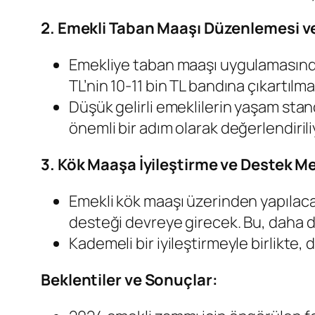
2. Emekli Taban Maaşı Düzenlemesi v
Emekliye taban maaşı uygulamasında
TL’nin 10-11 bin TL bandına çıkartılm
Düşük gelirli emeklilerin yaşam sta
önemli bir adım olarak değerlendirili
3. Kök Maaşa İyileştirme ve Destek M
Emekli kök maaşı üzerinden yapılac
desteği devreye girecek. Bu, daha dü
Kademeli bir iyileştirmeyle birlikte,
Beklentiler ve Sonuçlar: