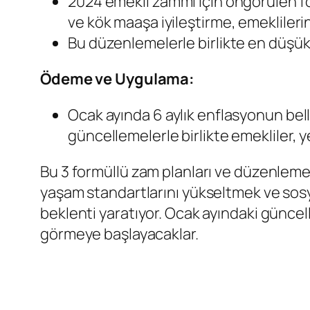
2024 emekli zammı için öngörülen fo
ve kök maaşa iyileştirme, emeklileri
Bu düzenlemelerle birlikte en düşük 
Ödeme ve Uygulama:
Ocak ayında 6 aylık enflasyonun bel
güncellemelerle birlikte emekliler, 
Bu 3 formüllü zam planları ve düzenlemele
yaşam standartlarını yükseltmek ve sosya
beklenti yaratıyor. Ocak ayındaki güncell
görmeye başlayacaklar.