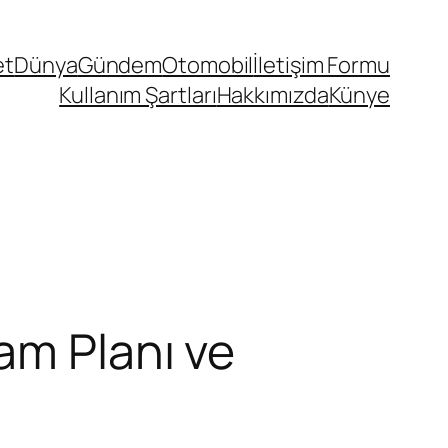
et
Dünya
Gündem
Otomobil
İletişim Formu
Kullanım Şartları
Hakkımızda
Künye
am Planı ve