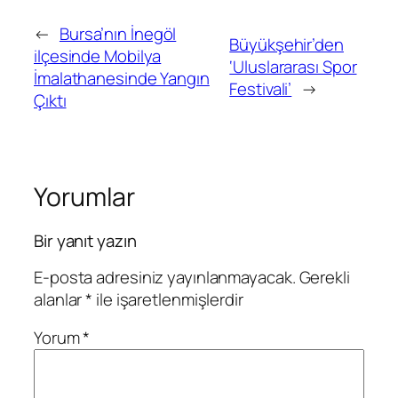
←
Bursa’nın İnegöl
Büyükşehir’den
ilçesinde Mobilya
‘Uluslararası Spor
İmalathanesinde Yangın
Festivali’
→
Çıktı
Yorumlar
Bir yanıt yazın
E-posta adresiniz yayınlanmayacak.
Gerekli
alanlar
*
ile işaretlenmişlerdir
Yorum
*