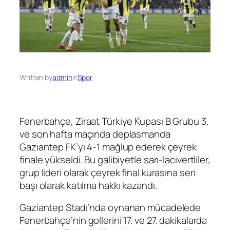
Written by
admin
in
Spor
Fenerbahçe, Ziraat Türkiye Kupası B Grubu 3.
ve son hafta maçında deplasmanda
Gaziantep FK’yı 4-1 mağlup ederek çeyrek
finale yükseldi. Bu galibiyetle sarı-lacivertliler,
grup lideri olarak çeyrek final kurasına seri
başı olarak katılma hakkı kazandı.
Gaziantep Stadı’nda oynanan mücadelede
Fenerbahçe’nin gollerini 17. ve 27. dakikalarda