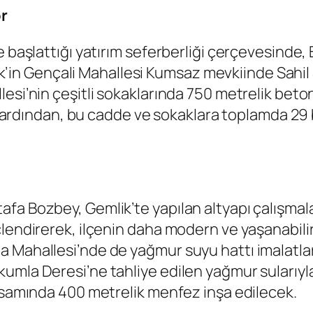
or
e başlattığı yatırım seferberliği çerçevesinde, 
mlik’in Gençali Mahallesi Kumsaz mevkiinde Sahi
lesi’nin çeşitli sokaklarında 750 metrelik bet
rın ardından, bu cadde ve sokaklara toplamda 2
a Bozbey, Gemlik’te yapılan altyapı çalışmaları
lendirerek, ilçenin daha modern ve yaşanabilir 
 Mahallesi’nde de yağmur suyu hattı imalatlar
umla Deresi’ne tahliye edilen yağmur sularıyl
apsamında 400 metrelik menfez inşa edilecek.