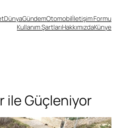
et
Dünya
Gündem
Otomobil
İletişim Formu
Kullanım Şartları
Hakkımızda
Künye
 ile Güçleniyor