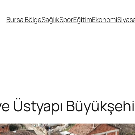
Bursa Bölge
Sağlık
Spor
Eğitim
Ekonomi
Siyas
ve Üstyapı Büyükşehir