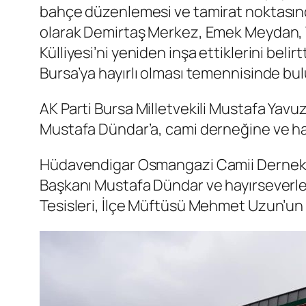
bahçe düzenlemesi ve tamirat noktasında 
olarak Demirtaş Merkez, Emek Meydan, Ye
Külliyesi’ni yeniden inşa ettiklerini bel
Bursa’ya hayırlı olması temennisinde bu
AK Parti Bursa Milletvekili Mustafa Yav
Mustafa Dündar’a, cami derneğine ve hay
Hüdavendigar Osmangazi Camii Dernek B
Başkanı Mustafa Dündar ve hayırseverle
Tesisleri, İlçe Müftüsü Mehmet Uzun’un y