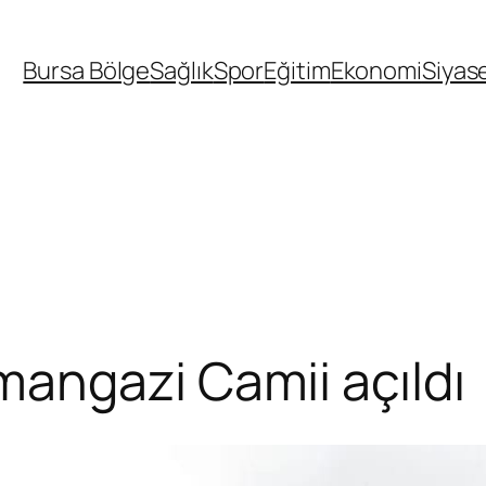
Bursa Bölge
Sağlık
Spor
Eğitim
Ekonomi
Siyas
angazi Camii açıldı