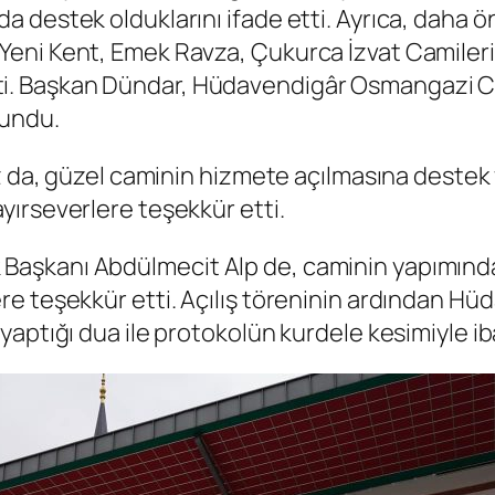
destek olduklarını ifade etti. Ayrıca, daha ön
ni Kent, Emek Ravza, Çukurca İzvat Camileri, 
irtti. Başkan Dündar, Hüdavendigâr Osmangazi Ca
lundu.
uz da, güzel caminin hizmete açılmasına dest
ırseverlere teşekkür etti.
aşkanı Abdülmecit Alp de, caminin yapımınd
re teşekkür etti. Açılış töreninin ardından H
aptığı dua ile protokolün kurdele kesimiyle ib