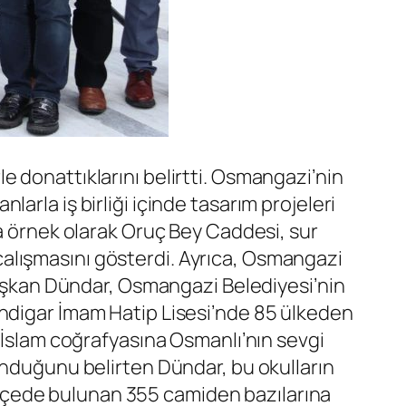
 donattıklarını belirtti. Osmangazi’nin
rla iş birliği içinde tasarım projeleri
ra örnek olarak Oruç Bey Caddesi, sur
alışmasını gösterdi. Ayrıca, Osmangazi
 Başkan Dündar, Osmangazi Belediyesi’nin
endigar İmam Hatip Lisesi’nde 85 ülkeden
, İslam coğrafyasına Osmanlı’nın sevgi
unduğunu belirten Dündar, bu okulların
, ilçede bulunan 355 camiden bazılarına