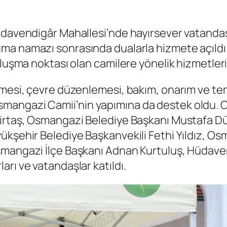
üdavendigâr Mahallesi’nde hayırsever vatandaş
Cuma namazı sonrasında dualarla hizmete açıld
uluşma noktası olan camilere yönelik hizmetler
mesi, çevre düzenlemesi, bakım, onarım ve temiz
smangazi Camii’nin yapımına da destek oldu.
irtaş, Osmangazi Belediye Başkanı Mustafa Dünd
kşehir Belediye Başkanvekili Fethi Yıldız, Osm
Osmangazi İlçe Başkanı Adnan Kurtuluş, Hüda
rı ve vatandaşlar katıldı.