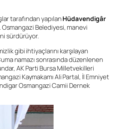
lar tarafından yapılan
Hüdavendigâr
ı. Osmangazi Belediyesi, manevi
ini sürdürüyor.
lik gibi ihtiyaçlarını karşılayan
 Cuma namazı sonrasında düzenlenen
ar, AK Parti Bursa Milletvekilleri
angazi Kaymakamı Ali Partal, İl Emniyet
vendigar Osmangazi Camii Dernek