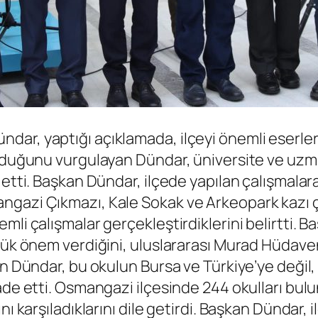
r, yaptığı açıklamada, ilçeyi önemli eserlerle
lduğunu vurgulayan Dündar, üniversite ve uzmanla
 etti. Başkan Dündar, ilçede yapılan çalışmala
ngazi Çıkmazı, Kale Sokak ve Arkeopark kazı ç
mli çalışmalar gerçekleştirdiklerini belirtti.
üyük önem verdiğini, uluslararası Murad Hüdav
an Dündar, bu okulun Bursa ve Türkiye’ye değil
ade etti. Osmangazi ilçesinde 244 okulları bul
nı karşıladıklarını dile getirdi. Başkan Dündar