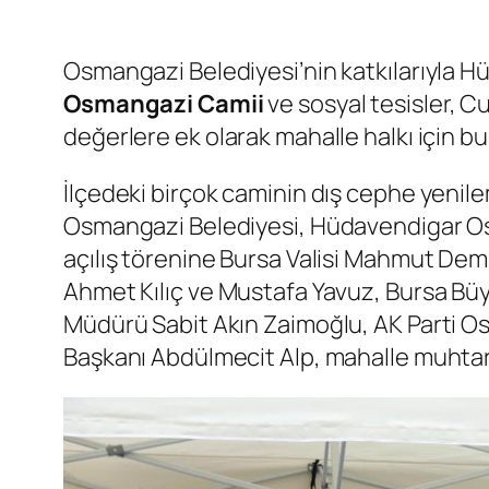
Osmangazi Belediyesi’nin katkılarıyla H
Osmangazi Camii
ve sosyal tesisler, 
değerlere ek olarak mahalle halkı için b
İlçedeki birçok caminin dış cephe yenile
Osmangazi Belediyesi, Hüdavendigar O
açılış törenine Bursa Valisi Mahmut Dem
Ahmet Kılıç ve Mustafa Yavuz, Bursa Büyü
Müdürü Sabit Akın Zaimoğlu, AK Parti 
Başkanı Abdülmecit Alp, mahalle muhtarla