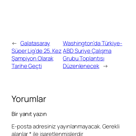
←
Galatasaray
Washington’da Türkiye-
Süper Lig’de 25. Kez
ABD Suriye Çalışma
Şampiyon Olarak
Grubu Toplantısı
Tarihe Geçti
Düzenlenecek
→
Yorumlar
Bir yanıt yazın
E-posta adresiniz yayınlanmayacak.
Gerekli
alanlar
*
ile işaretlenmişlerdir