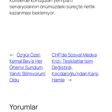
Kulislerde konuşulan yeni parti
senaryolarının önümüzdeki süreçte netlik
kazanması bekleniyor.
←
Özgür Özel:
CHP’de Sosyal Medya
Kemal Bey’e Her
Krizi: Teşkilatlar İsim
Öneriyi Sundum,
Değiştirdi,
Yanıtı ‘Bilmiyorum’
Kılıçdaroğlu’ndan Karşı
Oldu
Hamle
→
Yorumlar