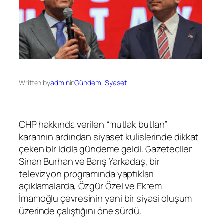
Written by
admin
in
Gündem
, 
Siyaset
CHP hakkında verilen “mutlak butlan”
kararının ardından siyaset kulislerinde dikkat
çeken bir iddia gündeme geldi. Gazeteciler
Sinan Burhan
ve
Barış Yarkadaş
, bir
televizyon programında yaptıkları
açıklamalarda,
Özgür Özel
ve
Ekrem
İmamoğlu
çevresinin yeni bir siyasi oluşum
üzerinde çalıştığını öne sürdü.