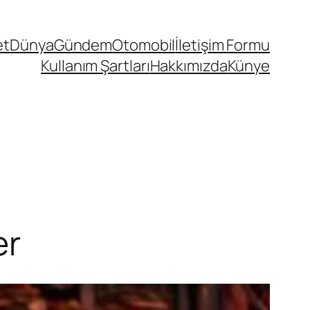
et
Dünya
Gündem
Otomobil
İletişim Formu
Kullanım Şartları
Hakkımızda
Künye
er