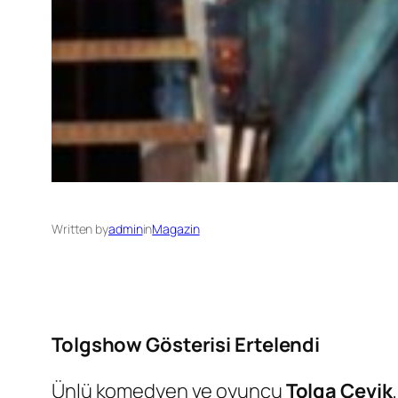
Written by
admin
in
Magazin
Tolgshow Gösterisi Ertelendi
Ünlü komedyen ve oyuncu
Tolga Çevik