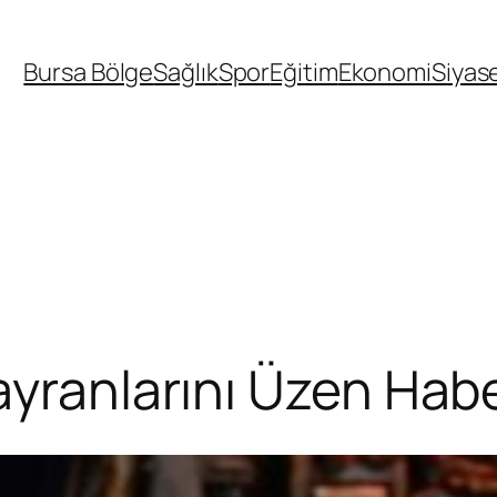
Bursa Bölge
Sağlık
Spor
Eğitim
Ekonomi
Siyas
ayranlarını Üzen Hab