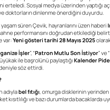
ni erteledi. Sosyal medya üzerinden yaptığı a
 ve doktorların dinlenme önerdiğini duyurdu.
yaşam süren Çevik, hayranlarını üzen haberi
hne performansını doğrudan etkilediği belirtil
e var:
Yeni gösteri tarihi 28 Mayıs 2025
olarak
ganize İşler
”, “
Patron Mutlu Son İstiyor
” ve “
üyükak ile başrolünü paylaştığı
Kalender Pide
niyle söz ettirdi.
?
n adıyla
bel fıtığı
, omurga disklerinin yerinden
reket kısıtlılığı ve bazı durumlarda bacaklarda