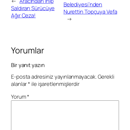
←
Aracından İnip
Belediyesi’nden
Saldıran Sürücüye
Nurettin Topçuya Vefa
Ağır Ceza!
→
Yorumlar
Bir yanıt yazın
E-posta adresiniz yayınlanmayacak.
Gerekli
alanlar
*
ile işaretlenmişlerdir
Yorum
*