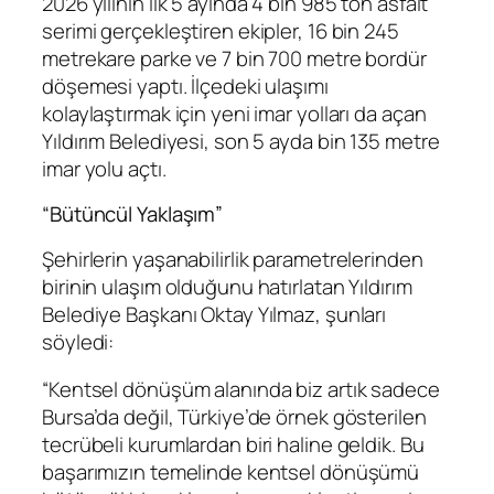
2026 yılının ilk 5 ayında 4 bin 985 ton asfalt
serimi gerçekleştiren ekipler, 16 bin 245
metrekare parke ve 7 bin 700 metre bordür
döşemesi yaptı. İlçedeki ulaşımı
kolaylaştırmak için yeni imar yolları da açan
Yıldırım Belediyesi, son 5 ayda bin 135 metre
imar yolu açtı.
“Bütüncül Yaklaşım”
Şehirlerin yaşanabilirlik parametrelerinden
birinin ulaşım olduğunu hatırlatan Yıldırım
Belediye Başkanı Oktay Yılmaz, şunları
söyledi:
“Kentsel dönüşüm alanında biz artık sadece
Bursa’da değil, Türkiye’de örnek gösterilen
tecrübeli kurumlardan biri haline geldik. Bu
başarımızın temelinde kentsel dönüşümü