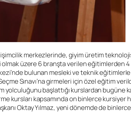
işimcilik merkezlerinde, giyim üretim teknoloj
ili olmak üzere 6 branşta verilen eğitimlerden 4
kezi’nde bulunan mesleki ve teknik eğitimlerle 
me Sınavı’na girmeleri için özel eğitim verildi
tim yolculuğunu başlattığı kurslardan bugüne ka
irme kursları kapsamında on binlerce kursiyer 
e Başkanı Oktay Yılmaz, yeni dönemde de binler