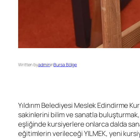
Written by
admin
in
Bursa Bölge
Yıldırım Belediyesi Meslek Edindirme Kurs
sakinlerini bilim ve sanatla buluşturma
eşliğinde kursiyerlere onlarca dalda san
eğitimlerin verileceği YILMEK, yeni kursiy