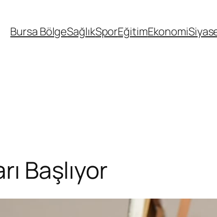
Bursa Bölge
Sağlık
Spor
Eğitim
Ekonomi
Siyas
rı Başlıyor