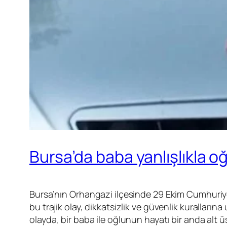
Bursa’da baba yanlışlıkla o
Bursa’nın Orhangazi ilçesinde 29 Ekim Cumhuriy
bu trajik olay, dikkatsizlik ve güvenlik kurallar
olayda, bir baba ile oğlunun hayatı bir anda alt ü