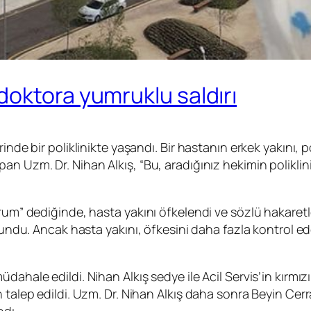
oktora yumruklu saldırı
inde bir poliklinikte yaşandı. Bir hastanın erkek yakını, p
n Uzm. Dr. Nihan Alkış, “Bu, aradığınız hekimin poliklini
orum” dediğinde, hasta yakını öfkelendi ve sözlü hakaret
ulundu. Ancak hasta yakını, öfkesini daha fazla kontrol ed
dahale edildi. Nihan Alkış sedye ile Acil Servis’in kırmı
talep edildi. Uzm. Dr. Nihan Alkış daha sonra Beyin Cerra
ndı.