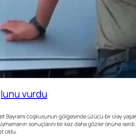
ğlunu vurdu
et Bayramı coşkusunun gölgesinde üzücü bir olay yaşan
ına uymamanın sonuçlarını bir kez daha gözler önüne serd
st oldu.