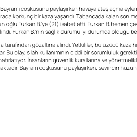
Bayramı coşkusunu paylaşırken havaya ateş açma eylemine
ırada korkunç bir kaza yaşandı. Tabancada kalan son me
n oğlu Furkan B.’ye (21) isabet etti. Furkan B. hemen ç
lındı. Furkan B.’nin sağlık durumu iyi durumda olduğu beli
 tarafından gözaltına alındı. Yetkililer, bu üzücü kaza h
ar. Bu olay, silah kullanımının ciddi bir sorumluluk gerek
hatırlatıyor. İnsanların güvenlik kurallarına ve yönetmel
aktadır. Bayram coşkusunu paylaşırken, sevincin hüzün