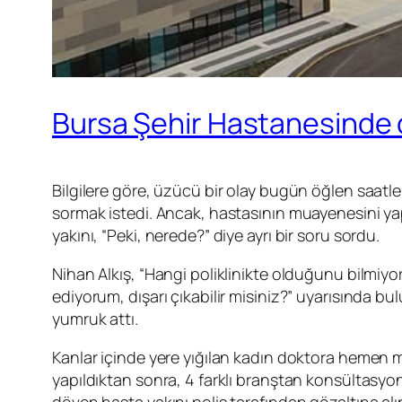
Bursa Şehir Hastanesinde d
Bilgilere göre, üzücü bir olay bugün öğlen saatler
sormak istedi. Ancak, hastasının muayenesini yapa
yakını, “Peki, nerede?” diye ayrı bir soru sordu.
Nihan Alkış, “Hangi poliklinikte olduğunu bilmiy
ediyorum, dışarı çıkabilir misiniz?” uyarısında b
yumruk attı.
Kanlar içinde yere yığılan kadın doktora hemen mü
yapıldıktan sonra, 4 farklı branştan konsültasyon 
döven hasta yakını polis tarafından gözaltına alı