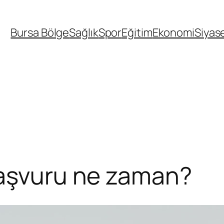
Bursa Bölge
Sağlık
Spor
Eğitim
Ekonomi
Siyas
başvuru ne zaman?