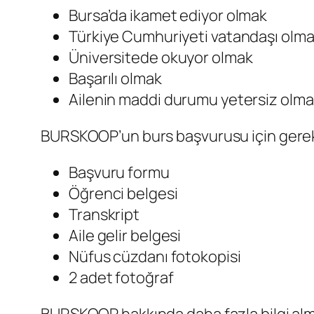
Bursa’da ikamet ediyor olmak
Türkiye Cumhuriyeti vatandaşı olm
Üniversitede okuyor olmak
Başarılı olmak
Ailenin maddi durumu yetersiz olm
BURSKOOP’un burs başvurusu için gerekli
Başvuru formu
Öğrenci belgesi
Transkript
Aile gelir belgesi
Nüfus cüzdanı fotokopisi
2 adet fotoğraf