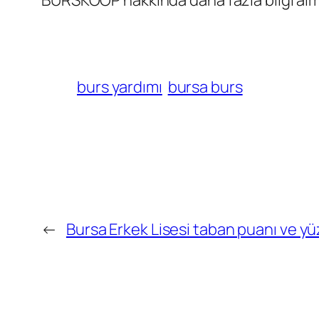
BURSKOOP hakkında daha fazla bilgi alma
burs yardımı
bursa burs
←
Bursa Erkek Lisesi taban puanı ve yüz