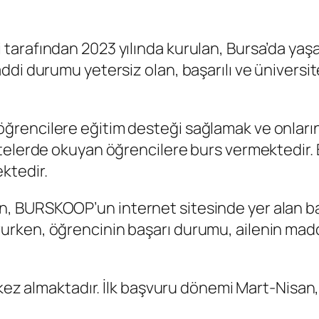
arafından 2023 yılında kurulan, Bursa’da yaşa
ddi durumu yetersiz olan, başarılı ve ünivers
rencilere eğitim desteği sağlamak ve onların
telerde okuyan öğrencilere burs vermektedir. 
ktedir.
, BURSKOOP’un internet sitesinde yer alan 
ken, öğrencinin başarı durumu, ailenin maddi 
 kez almaktadır. İlk başvuru dönemi Mart-Nisan,