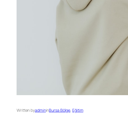
Written by
admin
in
Bursa Bölge
, 
Eğitim