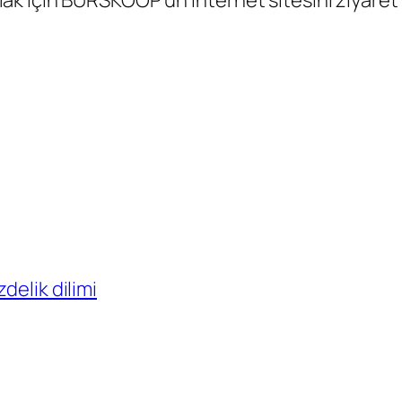
k için BURSKOOP’un internet sitesini ziyaret e
delik dilimi