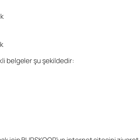
ak
ak
 belgeler şu şekildedir: