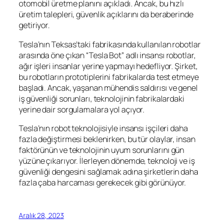
otomobil üretme planını açıkladı. Ancak, bu hızlı
üretim talepleri, güvenlik açıklarını da beraberinde
getiriyor.
Tesla’nın Teksas’taki fabrikasında kullanılan robotlar
arasında öne çıkan “Tesla Bot” adlı insansı robotlar,
ağır işleri insanlar yerine yapmayı hedefliyor. Şirket,
bu robotların prototiplerini fabrikalarda test etmeye
başladı. Ancak, yaşanan mühendis saldırısı ve genel
iş güvenliği sorunları, teknolojinin fabrikalardaki
yerine dair sorgulamalara yol açıyor.
Tesla’nın robot teknolojisiyle insansı işçileri daha
fazla değiştirmesi beklenirken, bu tür olaylar, insan
faktörünün ve teknolojinin uyum sorunlarını gün
yüzüne çıkarıyor. İlerleyen dönemde, teknoloji ve iş
güvenliği dengesini sağlamak adına şirketlerin daha
fazla çaba harcaması gerekecek gibi görünüyor.
Aralık 28, 2023