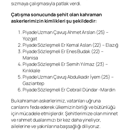
sızmaya çalışmasıyla patlak verdi.
Çatışma sonucunda şehit olan kahraman
askerlerimizin kimlikleri şu şekildedir:
Piyade Uzman Çavuş Ahmet Arslan (25) –
Yozgat
Piyade Sözleşmeli Er Kemal Aslan (22) – Elazığ
Piyade Sözleşmeli Er Enes Budak (22) –
Manisa
Piyade Sözleşmeli Er Semih Yılmaz (23) –
Kırıkkale
Piyade Uzman Çavuş Abdulkadir İyem (25) –
Gaziantep
Piyade Sözleşmeli Er Cebrail Dündar -Mardin
Bu kahraman askerlerimiz, vatanları uğruna
canlarını feda ederek ülkemizin birliği ve bütünlüğü
için mücadele etmişlerdir. Şehitlerimize olan minnet
ve rahmet dualarımızı bir kez daha yineliyor,
ailelerine ve yakınlarına başsağlığı diliyoruz.