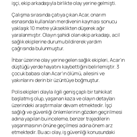
işçi, ekip arkadaşıyla birlikte olay yerine gelmişti.
Çalışma sırasında çatıya çıkan Acar, onarım
esnasında kullanılan merdivenin kayması sonucu
yaklaşık 10 metre yükseklikten düşerek ağır
yaralanmıştır. Olayın şahidi olan ekip arkadaşı, acil
sağlık ekiplerine durumu bildirerek yardım
çağrısında bulunmuştur.
İhbar üzerine olay yerine gelen sağlık ekipleri, Acar’ın
düştüğü yerde hayatını kaybettiğini belirlemiştir. 3
çocuk babası olan Acar’ın ölümü, ailesini ve
yakınlarını derin bir üzüntüye boğmuştur.
Polis ekipleri olayla ilgili geniş çaplı bir tahkikat
başlatmış olup, yaşanan kaza ve olayın detayları
üzerindeki araştırmalar devam etmektedir. İşçi
sağlığı ve güvenliği önlemlerinin gözden geçirilmesi
adına yapılan bu inceleme, benzer trajedilerin
yaşanmasının önüne geçilmesi adına önem arz
etmektedir. Bu acı olay, iş güvenliği konusundaki