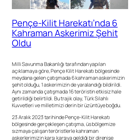
Pençe-Kilit Harekatı’nda 6
Kahraman Askerimiz Şehit
Oldu
Milli Savunma Bakanlığı tarafından yapılan
açıklamaya göre, Pençe Kilit Harekatı bölgesinde
meydana gelen çatışmada 6 kahraman askerimizin
şehit olduğu, 1 askerimizin de yaralandığı bildirildi.
Aynı zamanda çatışmada 16 teröristin etkisiz hale
getirildiği belirtildi. Bu trajik olay, Türk Silahlı
Kuvvetleri ve milletimizi derin bir üzüntüye boğdu.
23 Aralık 2023 tarihinde Pençe-Kilit Harekatı
bölgesinde gerçekleşen çatışma, üs bölgemize
sızmaya çalışan teröristlerle kahraman
askerlerimizin karşı karşıya geldiği bir direnişe