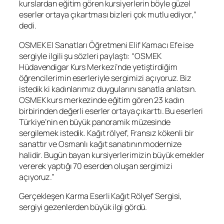
kurslardan eğitim gören kursiyerlerin böyle güzel
eserler ortaya çıkartması bizleri çok mutlu ediyor,”
dedi.
OSMEK El Sanatları Öğretmeni Elif Kamacı Efe ise
sergiyle ilgili şu sözleri paylaştı: “OSMEK
Hüdavendigar Kurs Merkezi’nde yetiştirdiğim
öğrencilerimin eserleriyle sergimizi açıyoruz. Biz
istedik ki kadınlarımız duygularını sanatla anlatsın.
OSMEK kurs merkezinde eğitim gören 23 kadın
birbirinden değerli eserler ortaya çıkarttı. Bu eserleri
Türkiye’nin en büyük panoramik müzesinde
sergilemek istedik. Kağıt rölyef, Fransız kökenli bir
sanattır ve Osmanlı kağıt sanatının modernize
halidir. Bugün bayan kursiyerlerimizin büyük emekler
vererek yaptığı 70 eserden oluşan sergimizi
açıyoruz.”
Gerçekleşen Karma Eserli Kağıt Rölyef Sergisi,
sergiyi gezenlerden büyük ilgi gördü.