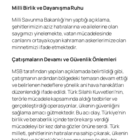
Milli Birlik ve Dayanışma Ruhu
Milli Savunma Bakanlığı’nın yaptığı açıklama,
şehitlerimizin aziz hatıralarına ve ailelerine olan
saygımızı yinelemekte, vatan mücadelesinde
canlarını ortaya koyan kahraman askerlerimize olan
minnetimizi ifade etmektedir.
Çatışmaların Devamı ve Güvenlik Önlemleri
MSB tarafından yapılan açıklamada belirtildiği gibi,
çatışmanın ardından bölgedeki temasın devam ettiği
ve belirlenen hedeflere yönelik ani hava harekâtları
düzenlendiği ifade edildi. Türk Silahlı Kuvvetleri’nin,
terörle mücadele kapsamında aldığı tedbirler ve
gerçekleştirdiği operasyonlar, ülkenin güvenliğini
sağlama amacı gütmektedir. Bu acı olay, Türkiye’nin
birlik ve beraberlik içinde teröre karşı verdiği
mücadeleyi bir kez daha gözler önüne serdi. Türk
milleti, şehitlerinin hatıralarına sahip çıkarak, ülkenin
birliğini ve bütünlüğünü koruma azmiyle dolu bir