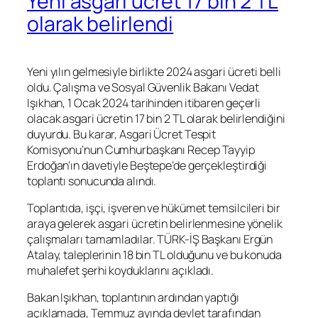
Yeni asgari ücret 17 bin 2 TL
olarak belirlendi
Yeni yılın gelmesiyle birlikte 2024 asgari ücreti belli
oldu. Çalışma ve Sosyal Güvenlik Bakanı Vedat
Işıkhan, 1 Ocak 2024 tarihinden itibaren geçerli
olacak asgari ücretin 17 bin 2 TL olarak belirlendiğini
duyurdu. Bu karar, Asgari Ücret Tespit
Komisyonu’nun Cumhurbaşkanı Recep Tayyip
Erdoğan’ın davetiyle Beştepe’de gerçekleştirdiği
toplantı sonucunda alındı.
Toplantıda, işçi, işveren ve hükümet temsilcileri bir
araya gelerek asgari ücretin belirlenmesine yönelik
çalışmaları tamamladılar. TÜRK-İŞ Başkanı Ergün
Atalay, taleplerinin 18 bin TL olduğunu ve bu konuda
muhalefet şerhi koyduklarını açıkladı.
Bakan Işıkhan, toplantının ardından yaptığı
açıklamada, Temmuz ayında devlet tarafından