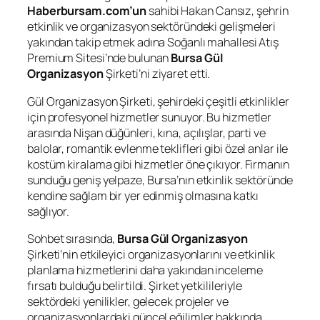
Haberbursam.com’un
sahibi Hakan Cansız, şehrin
etkinlik ve organizasyon sektöründeki gelişmeleri
yakından takip etmek adına Soğanlı mahallesi Atış
Premium Sitesi’nde bulunan
Bursa Gül
Organizasyon
Şirketi’ni ziyaret etti.
Gül Organizasyon Şirketi, şehirdeki çeşitli etkinlikler
için profesyonel hizmetler sunuyor. Bu hizmetler
arasında Nişan düğünleri, kına, açılışlar, parti ve
balolar, romantik evlenme teklifleri gibi özel anlar ile
kostüm kiralama gibi hizmetler öne çıkıyor. Firmanın
sunduğu geniş yelpaze, Bursa’nın etkinlik sektöründe
kendine sağlam bir yer edinmiş olmasına katkı
sağlıyor.
Sohbet sırasında,
Bursa Gül Organizasyon
Şirketi’nin etkileyici organizasyonlarını ve etkinlik
planlama hizmetlerini daha yakından inceleme
fırsatı bulduğu belirtildi. Şirket yetkilileriyle
sektördeki yenilikler, gelecek projeler ve
organizasyonlardaki güncel eğilimler hakkında