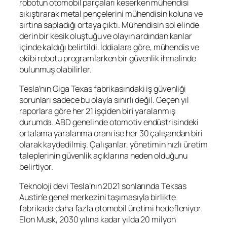
robotun otomobil parçaları keserken mühendisi
sıkıştırarak metal pençelerini mühendisin koluna ve
sırtına sapladığı ortaya çıktı. Mühendisin sol elinde
derin bir kesik oluştuğu ve olayın ardından kanlar
içinde kaldığı belirtildi. İddialara göre, mühendis ve
ekibi robotu programlarken bir güvenlik ihmalinde
bulunmuş olabilirler.
Tesla’nın Giga Texas fabrikasındaki iş güvenliği
sorunları sadece bu olayla sınırlı değil. Geçen yıl
raporlara göre her 21 işçiden biri yaralanmış
durumda. ABD genelinde otomotiv endüstrisindeki
ortalama yaralanma oranı ise her 30 çalışandan biri
olarak kaydedilmiş. Çalışanlar, yönetimin hızlı üretim
taleplerinin güvenlik açıklarına neden olduğunu
belirtiyor.
Teknoloji devi Tesla’nın 2021 sonlarında Teksas
Austin’e genel merkezini taşımasıyla birlikte
fabrikada daha fazla otomobil üretimi hedefleniyor.
Elon Musk, 2030 yılına kadar yılda 20 milyon