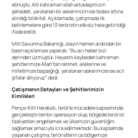
dönüştü. Altı kahraman silah arkadaşımızın
şehadeti, yaralanan bir askerimizin ise tedavi altına
alındığı bildirildi. Açıklamada, çatışmada ilk
belirlemelere göre 13 teröristin etkisiz hale getirildiği
ifade edildi.
Milli Savunma Bakanlığı, olayın hemen ardından bir
basın açıklaması yaparak, “Bu acı haber bizi
derinden üzmüştür. Hayatını kaybeden kahraman
şehitlerimize Allah’tan rahmet, ailelerine ve
milletimize başsağlığı, yaralanan askerimize ise acil
şifalar diliyoruz” dedi.
Çatışmanın Detayları ve Şehitlerimizin
Kimlikleri
Pençe-Kilit Harekatı, terörle mücadele kapsamında
gerçekleştirilen bir operasyon olup, bölgede terörist
faaliyetleri engellemek ve ülkemizin güvenliğini
sağlamak amacıyla icra edilmektedir. Bu kapsamda
yaşanan çatışma, teröristlerin üs bölgemize