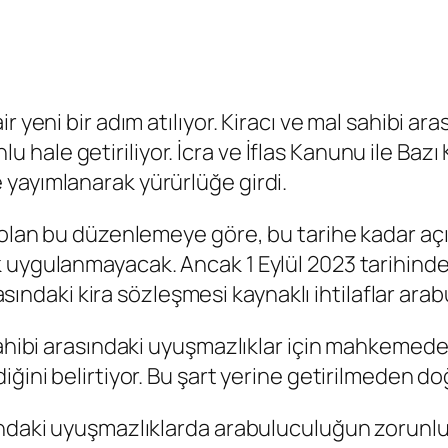
r yeni bir adım atılıyor. Kiracı ve mal sahibi a
ale getiriliyor. İcra ve İflas Kanunu ile Bazı
yayımlanarak yürürlüğe girdi.
k olan bu düzenlemeye göre, bu tarihe kadar aç
uygulanmayacak. Ancak 1 Eylül 2023 tarihinden i
arasındaki kira sözleşmesi kaynaklı ihtilaflar ar
 sahibi arasındaki uyuşmazlıklar için mahkeme
iğini belirtiyor. Bu şart yerine getirilmeden d
ındaki uyuşmazlıklarda arabuluculuğun zorunlu