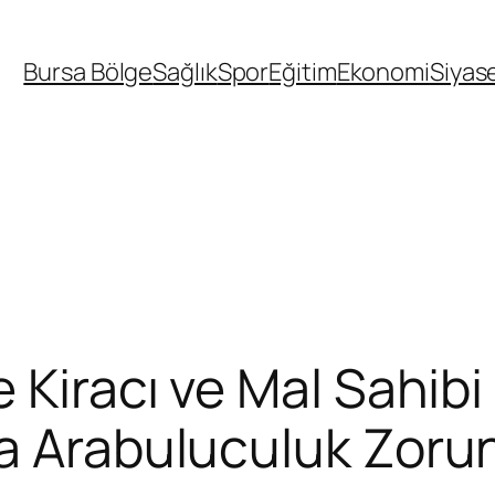
Bursa Bölge
Sağlık
Spor
Eğitim
Ekonomi
Siyas
 Kiracı ve Mal Sahibi
a Arabuluculuk Zorun