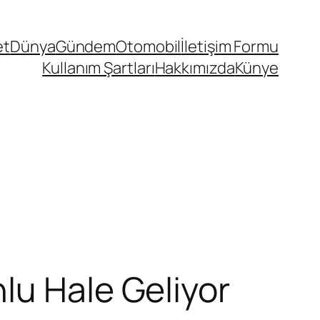
et
Dünya
Gündem
Otomobil
İletişim Formu
Kullanım Şartları
Hakkımızda
Künye
lu Hale Geliyor